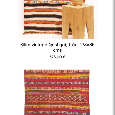
Kilim vintage Qashqai, Irán. 173×85
cms
375,00
€