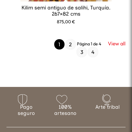
Kilim semi antiguo de salihi, Turquía.
267×82 cms
875,00
€
View all
1
2
Página 1 de 4
3
4
Pago
100%
Arte tribal
seguro
artesano