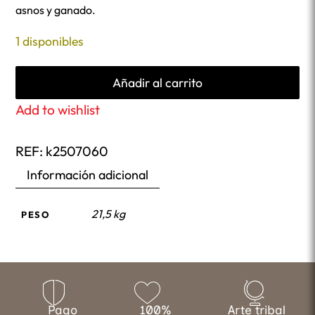
asnos y ganado.
1 disponibles
Añadir al carrito
Add to wishlist
REF:
k2507060
Información adicional
21,5 kg
PESO
Pago
100%
Arte tribal