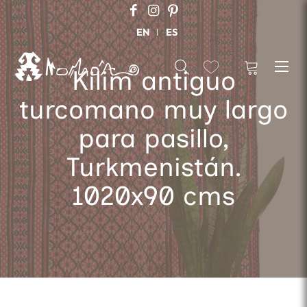
EN
ES
Kilim antiguo
turcomano muy largo
para pasillo,
Turkmenistán.
1020x90 cms