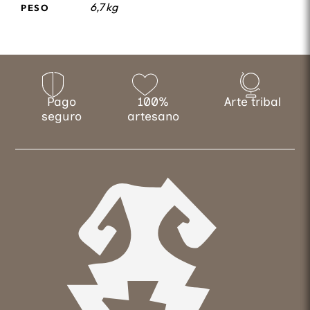
6,7 kg
PESO
Pago
100%
Arte tribal
seguro
artesano