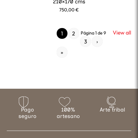
210×170 cms
750,00
€
View all
1
2
Página 1 de 9
3
›
»
Pago
100%
Arte tribal
seguro
artesano