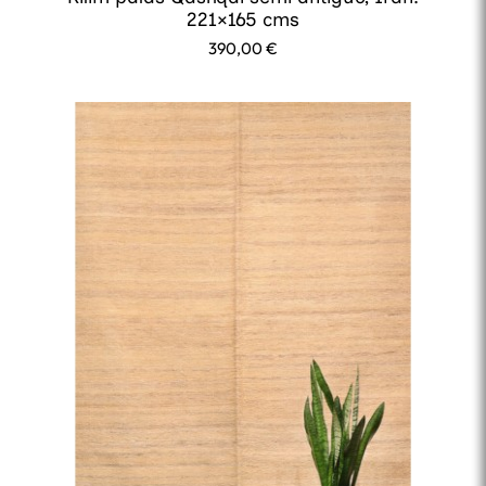
221×165 cms
390,00
€