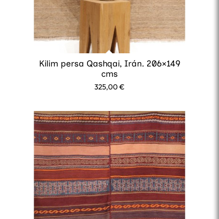
Kilim persa Qashqai, Irán. 206×149
cms
325,00
€