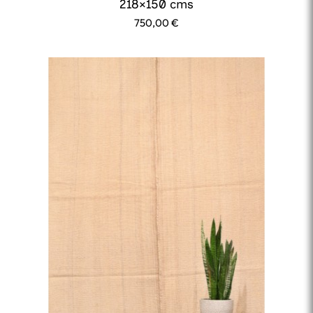
218×150 cms
750,00
€