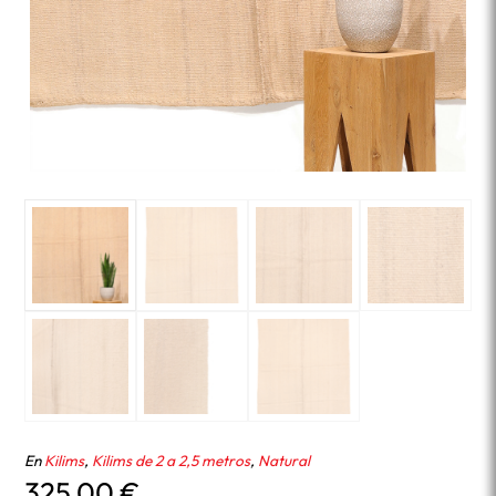
En
Kilims
,
Kilims de 2 a 2,5 metros
,
Natural
325,00
€