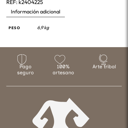
REF:
k2404225
Información adicional
6,9 kg
PESO
Pago
100%
Arte tribal
seguro
artesano