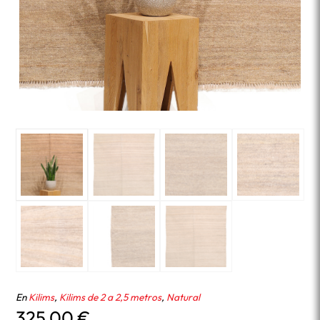
En
Kilims
,
Kilims de 2 a 2,5 metros
,
Natural
325,00
€