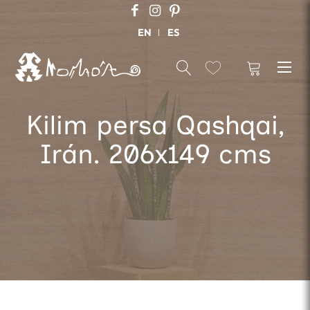
EN
ES
Kilim persa Qashqai,
Irán. 206x149 cms