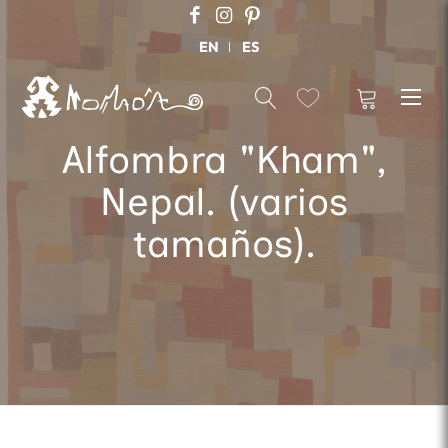
EN
ES
Alfombra "Kham",
Nepal. (varios
tamaños).