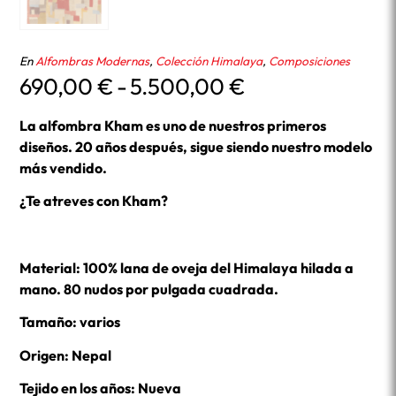
En
Alfombras Modernas
,
Colección Himalaya
,
Composiciones
Rango
690,00
€
-
5.500,00
€
de
precios:
La alfombra Kham es uno de nuestros primeros
desde
diseños. 20 años después, sigue siendo nuestro modelo
690,00 €
más vendido.
hasta
¿Te atreves con Kham?
5.500,00 €
Material: 100% lana de oveja del Himalaya hilada a
mano. 80 nudos por pulgada cuadrada.
Tamaño: varios
Origen: Nepal
Tejido en los años: Nueva