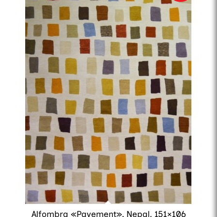
Alfombra «Pavement», Nepal. 151×106