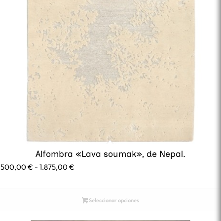
Alfombra «Lava soumak», de Nepal.
Rango
1.500,00
€
-
1.875,00
€
de
precios:
desde
Seleccionar opciones
1.500,00 €