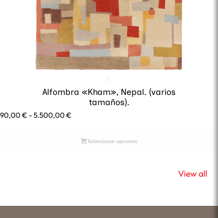
Alfombra «Kham», Nepal. (varios
tamaños).
Rango
690,00
€
-
5.500,00
€
de
precios:
Seleccionar opciones
desde
690,00 €
hasta
View all
5.500,00 €