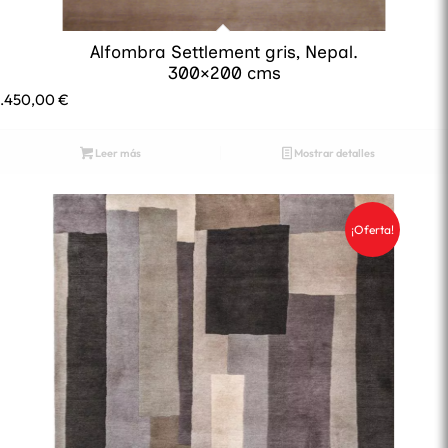
Alfombra Settlement gris, Nepal.
300×200 cms
2.450,00
€
Leer más
Mostrar detalles
¡Oferta!