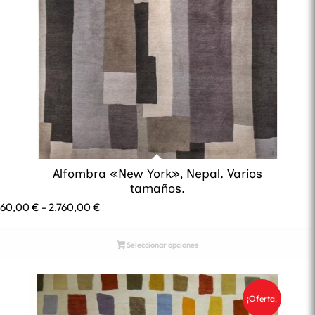
Alfombra «New York», Nepal. Varios
tamaños.
Rango
660,00
€
-
2.760,00
€
de
precios:
Seleccionar opciones
desde
660,00 €
hasta
¡Oferta!
2.760,00 €