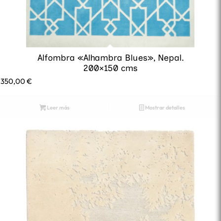
Alfombra «Alhambra Blues», Nepal.
200×150 cms
.350,00
€
Leer más
Mostrar detalles