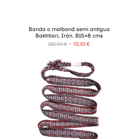
Banda o malband semi antigua
Bakhtiari, Irán. 815×8 cms
El
El
225,00
€
112,50
€
precio
precio
original
actual
era:
es:
225,00 €.
112,50 €.