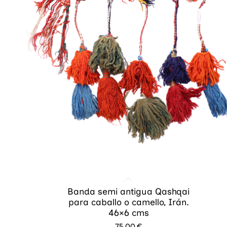
Banda semi antigua Qashqai
para caballo o camello, Irán.
46×6 cms
75,00
€