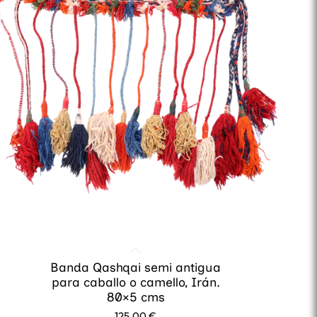
Banda Qashqai semi antigua
para caballo o camello, Irán.
80×5 cms
125,00
€