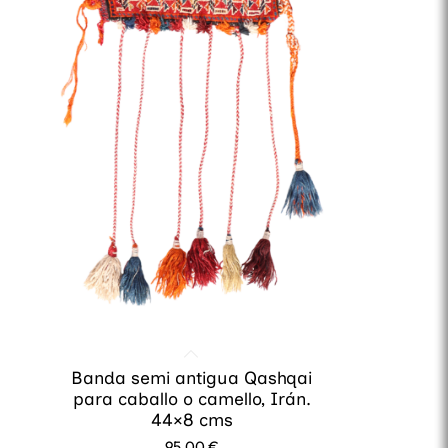
Banda semi antigua Qashqai
para caballo o camello, Irán.
44×8 cms
95,00
€