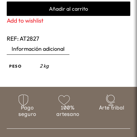
Añadir al carrito
Add to wishlist
REF:
AT2827
Información adicional
2 kg
PESO
Pago
100%
Arte tribal
seguro
artesano