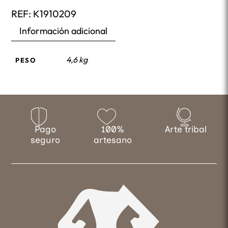
REF:
K1910209
Información adicional
4,6 kg
PESO
Pago
100%
Arte tribal
seguro
artesano