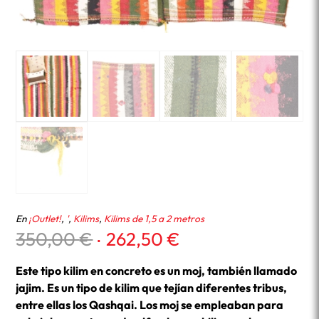
En
¡Outlet!
,
'
,
Kilims
,
Kilims de 1,5 a 2 metros
El
El
350,00
€
262,50
€
precio
precio
original
actual
Este tipo kilim en concreto es un moj, también llamado
era:
es:
jajim. Es un tipo de kilim que tejían diferentes tribus,
350,00 €.
262,50 €.
entre ellas los Qashqai. Los moj se empleaban para