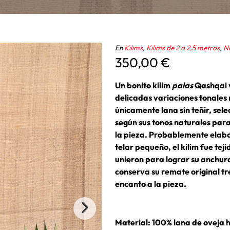
En
Kilims
,
Kilims de 2 a 2,5 metros
,
N
350,00
€
Un bonito kilim
palas
Qashqai v
delicadas variaciones tonales n
únicamente lana sin teñir, se
según sus tonos naturales para
la pieza. Probablemente elab
telar pequeño, el kilim fue tej
unieron para lograr su anchura
conserva su remate original t
encanto a la pieza.
Material: 100% lana de oveja 