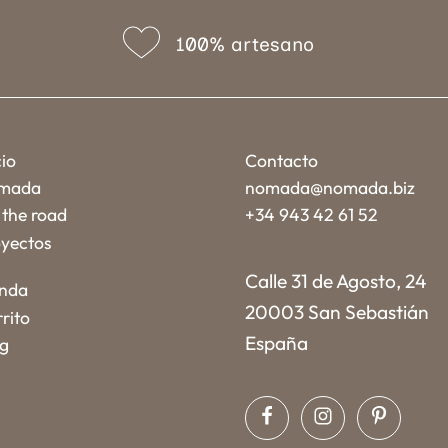
100% artesano
cio
Contacto
mada
nomada@nomada.biz
the road
+34 943 42 61 52
yectos
Calle 31 de Agosto, 24
enda
20003 San Sebastián
rito
España
og