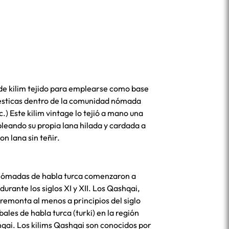
o de kilim tejido para emplearse como base
ésticas dentro de la comunidad nómada
.) Este kilim vintage lo tejió a mano una
eando su propia lana hilada y cardada a
n lana sin teñir.
 nómadas de habla turca comenzaron a
 durante los siglos XI y XII. Los Qashqai,
 remonta al menos a principios del siglo
bales de habla turca (turki) en la región
qai. Los kilims Qashqai son conocidos por