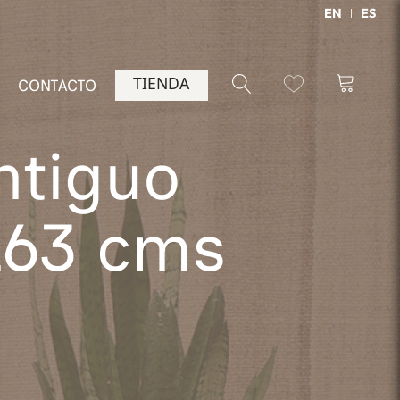
EN
ES
TIENDA
CONTACTO
ntiguo
163 cms