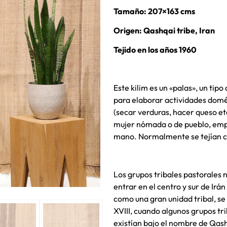
Tamaño: 207×163 cms
Origen: Qashqai tribe, Iran
Tejido en los años 1960
Este kilim es un «palas», un tip
para elaborar actividades dom
(secar verduras, hacer queso etc
mujer nómada o de pueblo, empl
mano. Normalmente se tejían co
Los grupos tribales pastorales
entrar en el centro y sur de Irán
como una gran unidad tribal, se
XVIII, cuando algunos grupos tri
existían bajo el nombre de Qash