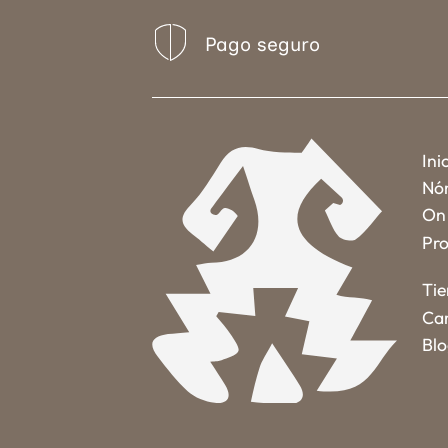
Pago seguro
Ini
Nó
On 
Pro
Ti
Car
Bl