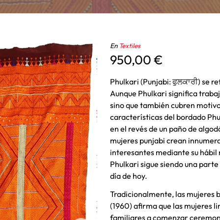
En
Textiles
950,00
€
Phulkari (Punjabi: ਫੁਲਕਾਰੀ) se r
Aunque Phulkari significa trabajo
sino que también cubren motivo
características del bordado Phu
en el revés de un paño de algod
mujeres punjabi crean innumera
interesantes mediante su hábil 
Phulkari sigue siendo una parte 
día de hoy.
Tradicionalmente, las mujeres bo
(1960) afirma que las mujeres l
familiares a comenzar ceremon