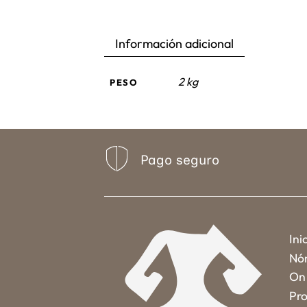
Información adicional
2 kg
PESO
Pago seguro
Ini
Nó
On 
Pro