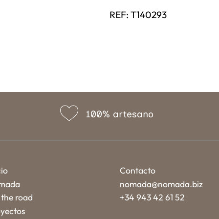
REF:
T140293
100% artesano
cio
Contacto
mada
nomada@nomada.biz
the road
+34 943 42 61 52
yectos