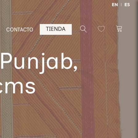
EN
ES
TIENDA
CONTACTO
 Punjab,
 cms