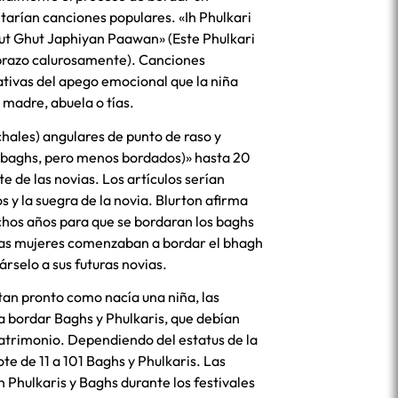
ntarían canciones populares. «Ih Phulkari
ut Ghut Japhiyan Paawan» (Este Phulkari
brazo calurosamente). Canciones
ativas del apego emocional que la niña
 madre, abuela o tías.
hales) angulares de punto de raso y
os baghs, pero menos bordados)» hasta 20
e de las novias. Los artículos serían
os y la suegra de la novia. Blurton afirma
hos años para que se bordaran los baghs
 las mujeres comenzaban a bordar el bhagh
rselo a sus futuras novias.
tan pronto como nacía una niña, las
 bordar Baghs y Phulkaris, que debían
trimonio. Dependiendo del estatus de la
ote de 11 a 101 Baghs y Phulkaris. Las
 Phulkaris y Baghs durante los festivales