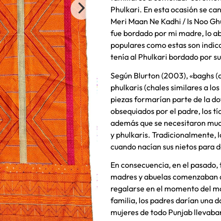
Phulkari. En esta ocasión se ca
Meri Maan Ne Kadhi / Is Noo Gh
fue bordado por mi madre, lo a
populares como estas son indic
tenía al Phulkari bordado por su
Según Blurton (2003), «baghs (c
phulkaris (chales similares a l
piezas formarían parte de la dot
obsequiados por el padre, los tí
además que se necesitaron muc
y phulkaris. Tradicionalmente,
cuando nacían sus nietos para dá
En consecuencia, en el pasado, 
madres y abuelas comenzaban a
regalarse en el momento del ma
familia, los padres darían una d
mujeres de todo Punjab llevaban