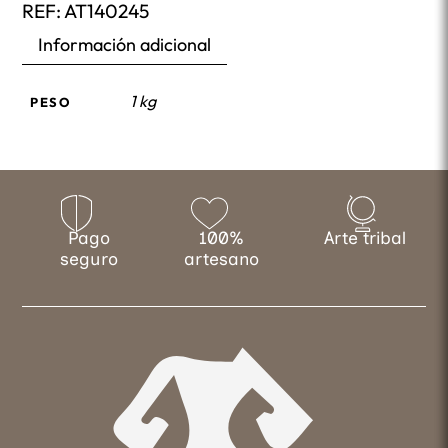
REF:
AT140245
Información adicional
1 kg
PESO
Pago
100%
Arte tribal
seguro
artesano