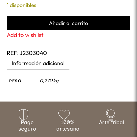
1 disponibles
Añadir al carrito
Add to wishlist
REF:
J2303040
Información adicional
0,270 kg
PESO
Pago
100%
Arte tribal
seguro
artesano