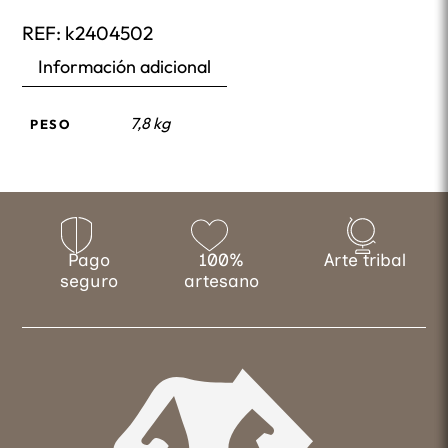
REF:
k2404502
Información adicional
7,8 kg
PESO
Pago
100%
Arte tribal
seguro
artesano