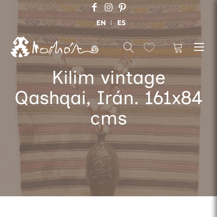
EN
ES
Kilim vintage
Qashqai, Irán. 161x84
cms