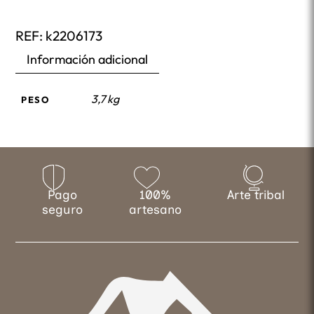
REF:
k2206173
Información adicional
3,7 kg
PESO
Pago
100%
Arte tribal
seguro
artesano