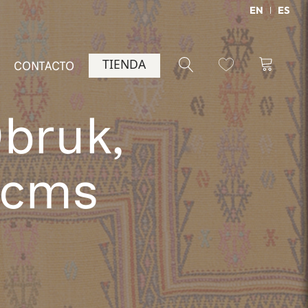
EN
ES
TIENDA
CONTACTO
Obruk,
 cms