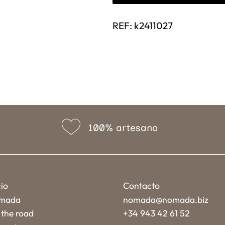
REF:
k2411027
100% artesano
cio
Contacto
mada
nomada@nomada.biz
the road
+34 943 42 61 52