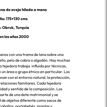
ana de oveja hilada a mano
o: 175×130 cms
: Obruk, Turquía
 en los años 2000
planos con una trama de lana sobre una
ello, pelo de cabra o algodón. Hay muchas
a tejedora trabaja influida por técnicas,
 un área o grupo étnico en particular. Los
an con el entorno natural, la protección,
s relaciones familiares. Cada tejedora
vidad y sentido de la composición. Los
parte de una dote matrimonial y se
d de objetos diferente como sacos de
aballos, portabebés, mantas y