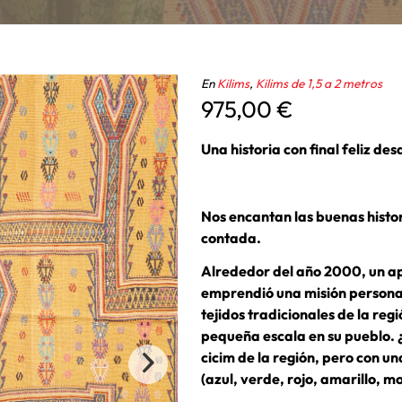
En
Kilims
,
Kilims de 1,5 a 2 metros
975,00
€
Una historia con final feliz de
Nos encantan las buenas histori
contada.
Alrededor del año 2000, un ap
emprendió una misión persona
tejidos tradicionales de la re
pequeña escala en su pueblo. ¿
cicim de la región, pero con 
(azul, verde, rojo, amarillo, m