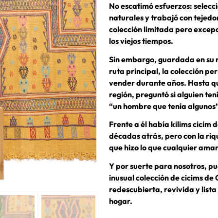
No escatimó esfuerzos: selecci
naturales y trabajó con tejedo
colección limitada pero excep
los viejos tiempos.
Sin embargo, guardada en su 
ruta principal, la colección p
vender durante años. Hasta qu
región, preguntó si alguien tení
“un hombre que tenía algunos”
Frente a él había kilims cicim 
décadas atrás, pero con la ri
que hizo lo que cualquier aman
Y por suerte para nosotros, p
inusual colección de cicims d
redescubierta, revivida y list
hogar.