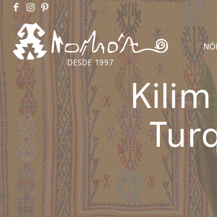
NÓ
DESDE 1997
Kilim
Tur