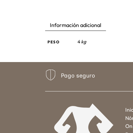
Información adicional
4 kg
PESO
Pago seguro
Ini
Nó
On 