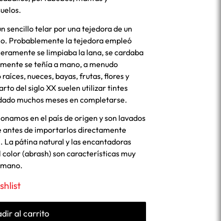
uelos.
un sencillo telar por una tejedora de un
io. Probablemente la tejedora empleó
meramente se limpiaba la lana, se cardaba
almente se teñía a mano, a menudo
raíces, nueces, bayas, frutas, flores y
arto del siglo XX suelen utilizar tintes
tardado muchos meses en completarse.
cionamos en el país de origen y son lavados
e antes de importarlos directamente
. La pátina natural y las encantadoras
l color (abrash) son características muy
a mano.
shlist
dir al carrito