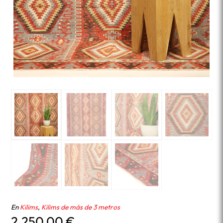
En
Kilims
,
Kilims de más de 3 metros
2.250,00
€