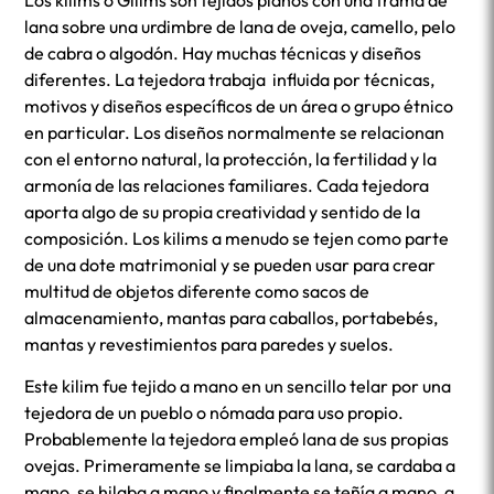
Los kilims o Gilims son tejidos planos con una trama de
lana sobre una urdimbre de lana de oveja, camello, pelo
de cabra o algodón. Hay muchas técnicas y diseños
diferentes. La tejedora trabaja influida por técnicas,
motivos y diseños específicos de un área o grupo étnico
en particular. Los diseños normalmente se relacionan
con el entorno natural, la protección, la fertilidad y la
armonía de las relaciones familiares. Cada tejedora
aporta algo de su propia creatividad y sentido de la
composición. Los kilims a menudo se tejen como parte
de una dote matrimonial y se pueden usar para crear
multitud de objetos diferente como sacos de
almacenamiento, mantas para caballos, portabebés,
mantas y revestimientos para paredes y suelos.
Este kilim fue tejido a mano en un sencillo telar por una
tejedora de un pueblo o nómada para uso propio.
Probablemente la tejedora empleó lana de sus propias
ovejas. Primeramente se limpiaba la lana, se cardaba a
mano, se hilaba a mano y finalmente se teñía a mano, a