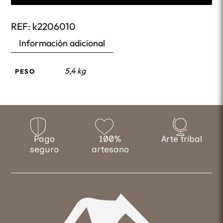
REF:
k2206010
Información adicional
5,4 kg
PESO
Pago
100%
Arte tribal
seguro
artesano