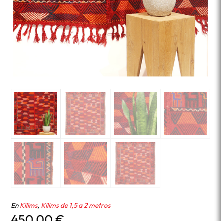
En
Kilims
,
Kilims de 1,5 a 2 metros
450,00
€