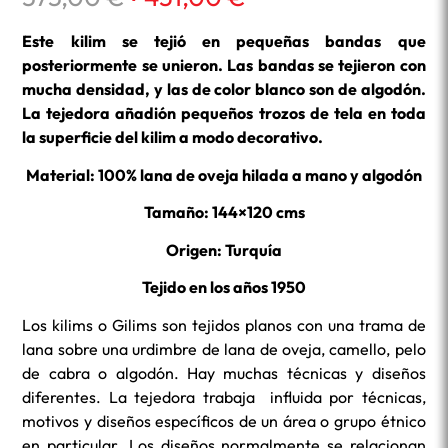
precio
precio
original
actual
Este kilim se tejió en pequeñas bandas que
era:
es:
posteriormente se unieron. Las bandas se tejieron con
575,00 €.
431,00 €.
mucha densidad, y las de color blanco son de algodón.
La tejedora añadión pequeños trozos de tela en toda
la superficie del kilim a modo decorativo.
Material: 100% lana de oveja hilada a mano y algodón
Tamaño: 144×120 cms
Origen: Turquía
Tejido en los años 1950
Los kilims o Gilims son tejidos planos con una trama de
lana sobre una urdimbre de lana de oveja, camello, pelo
de cabra o algodón. Hay muchas técnicas y diseños
diferentes. La tejedora trabaja influida por técnicas,
motivos y diseños específicos de un área o grupo étnico
en particular. Los diseños normalmente se relacionan