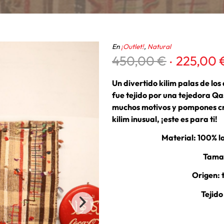
En
¡Outlet!
,
Natural
El
450,00
€
225,00
precio
original
Un divertido kilim palas de los
era:
fue tejido por una tejedora Q
450,00 €
muchos motivos y pompones cre
kilim inusual, ¡este es para ti!
Material: 100% l
Tamañ
Origen: 
Tejido