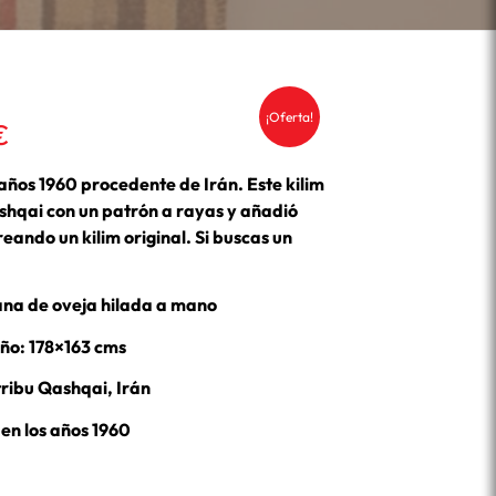
¡Oferta!
El
€
precio
actual
 años 1960 procedente de Irán. Este kilim
es:
ashqai con un patrón a rayas y añadió
.
225,00 €.
ando un kilim original. Si buscas un
ana de oveja hilada a mano
o: 178×163 cms
tribu Qashqai, Irán
 en los años 1960