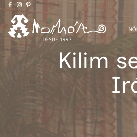
NÓ
DESDE 1997
Kilim s
Ir