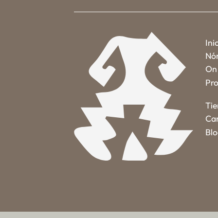
Ini
Nó
On 
Pro
Ti
Car
Bl