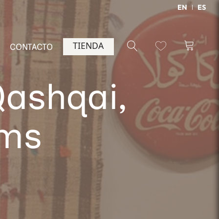
EN
ES
TIENDA
CONTACTO
Qashqai,
cms