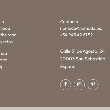
cio
Contacto
mada
nomada@nomada.biz
the road
+34 943 42 61 52
yectos
Calle 31 de Agosto, 24
enda
20003 San Sebastián
rito
España
og