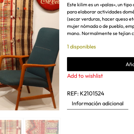
Este kilim es un «palas», un tip
para elaborar actividades dom
(secar verduras, hacer queso etc
mujer nómada o de pueblo, empl
mano. Normalmente se tejían co
1 disponibles
Aña
Add to wishlist
REF:
K2101524
Información adicional