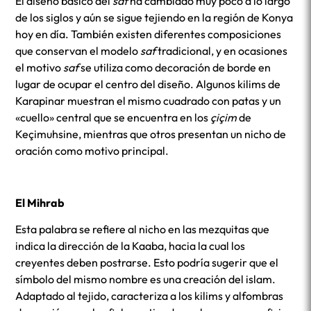
El diseño básico del
saf
ha cambiado muy poco a lo largo
de los siglos y aún se sigue tejiendo en la región de Konya
hoy en día. También existen diferentes composiciones
que conservan el modelo
saf
tradicional, y en ocasiones
el motivo
saf
se utiliza como decoración de borde en
lugar de ocupar el centro del diseño. Algunos kilims de
Karapinar muestran el mismo cuadrado con patas y un
«cuello» central que se encuentra en los
çiçim
de
Keçimuhsine, mientras que otros presentan un nicho de
oración como motivo principal.
El Mihrab
Esta palabra se refiere al nicho en las mezquitas que
indica la dirección de la Kaaba, hacia la cual los
creyentes deben postrarse. Esto podría sugerir que el
símbolo del mismo nombre es una creación del islam.
Adaptado al tejido, caracteriza a los kilims y alfombras