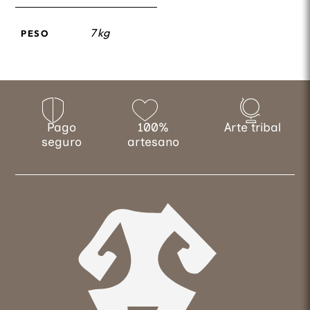
7 kg
PESO
Pago
100%
Arte tribal
seguro
artesano