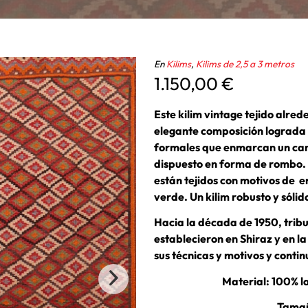
En
Kilims
,
Kilims de 2,5 a 3 metros
1.150,00
€
Este kilim vintage tejido alred
elegante composición lograda 
formales que enmarcan un cam
dispuesto en forma de rombo. 
están tejidos con motivos de en
verde. Un kilim robusto y sólido
Hacia la década de 1950, tribu
establecieron en Shiraz y en la
sus técnicas y motivos y contin
Material: 100% l
Tamañ