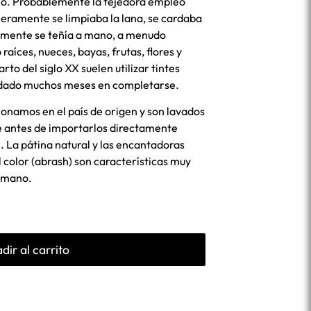
io. Probablemente la tejedora empleó
meramente se limpiaba la lana, se cardaba
almente se teñía a mano, a menudo
raíces, nueces, bayas, frutas, flores y
arto del siglo XX suelen utilizar tintes
tardado muchos meses en completarse.
cionamos en el país de origen y son lavados
e antes de importarlos directamente
. La pátina natural y las encantadoras
l color (abrash) son características muy
a mano.
dir al carrito