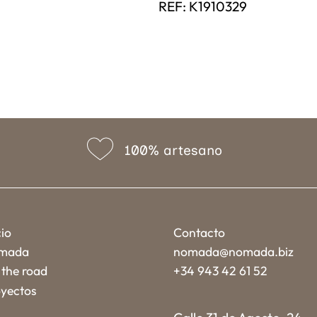
REF:
K1910329
100% artesano
cio
Contacto
mada
nomada@nomada.biz
the road
+34 943 42 61 52
yectos