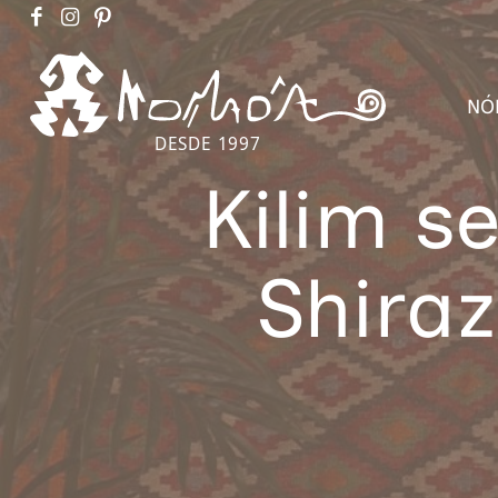
NÓ
DESDE 1997
Kilim s
Shiraz