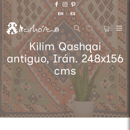
EN
ES
Kilim Qashqai
antiguo, Irán. 248x156
cms