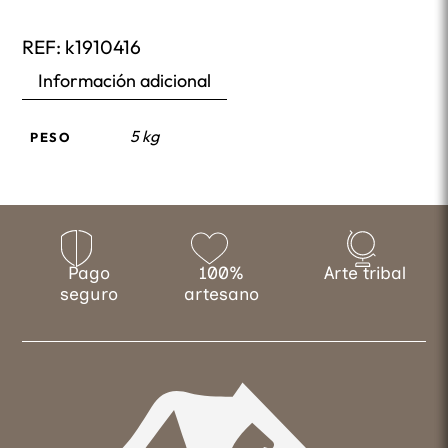
REF:
k1910416
Información adicional
5 kg
PESO
Pago
100%
Arte tribal
seguro
artesano