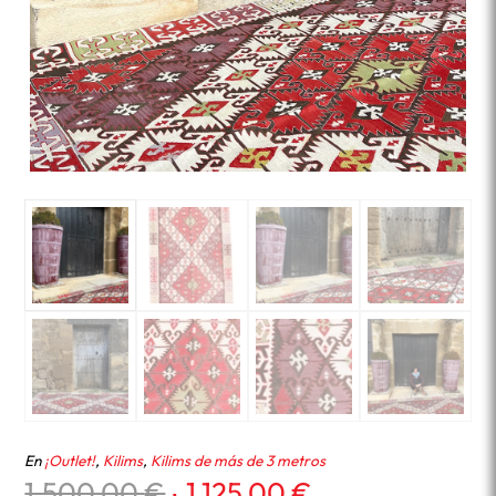
En
¡Outlet!
,
Kilims
,
Kilims de más de 3 metros
El
El
1.500,00
€
1.125,00
€