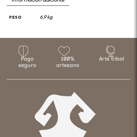
6,9 kg
PESO
Pago
100%
Arte tribal
seguro
artesano