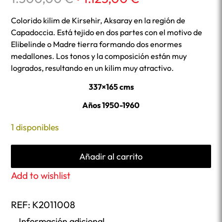
precio
precio
original
actual
Colorido kilim de Kirsehir, Aksaray en la región de
era:
es:
Capadoccia. Está tejido en dos partes con el motivo de
1.500,00 €.
1.125,00 €.
Elibelinde o Madre tierra formando dos enormes
medallones. Los tonos y la composición están muy
logrados, resultando en un kilim muy atractivo.
337×165 cms
Años 1950-1960
1 disponibles
Añadir al carrito
Add to wishlist
REF:
K2011008
Información adicional