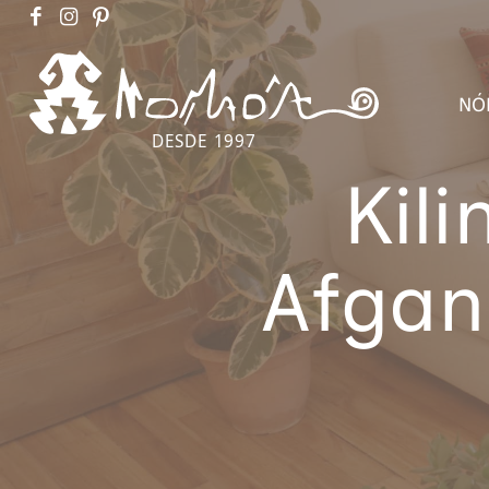
NÓ
DESDE 1997
Kil
Afgan