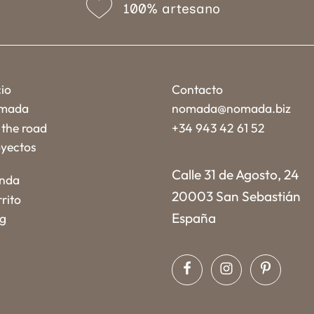
100% artesano
cio
Contacto
mada
nomada@nomada.biz
the road
+34 943 42 61 52
yectos
Calle 31 de Agosto, 24
enda
20003 San Sebastián
rito
España
og