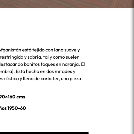
 Afganistán está tejido con lana suave y
restringida y sobria, tal y como suelen
, destacando bonitos toques en naranja. El
ombra). Está hecho en dos mitades y
es rústico y lleno de carácter, una pieza
90×160 cms
ños 1950-60