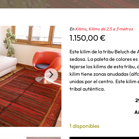
En
Kilims
,
Kilims de 2,5 a 3 metros
1.150,00
€
Este kilim de la tribu Beluch de
sedosa. La paleta de colores es 
tejerse los kilims de esta tribu
kilim tiene zonas anudadas (alf
unidas por el centro. Este kilim 
tribal auténtica.
2
A
1 disponibles