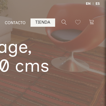
EN
ES
TIENDA
CONTACTO
age,
60 cms