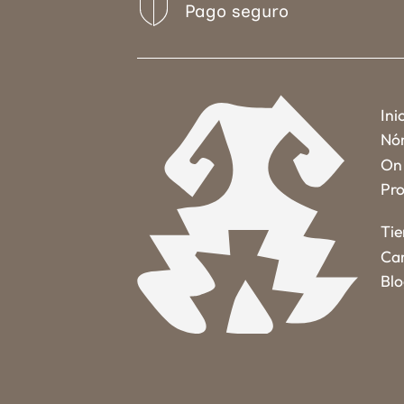
Pago seguro
Ini
Nó
On 
Pro
Ti
Car
Bl