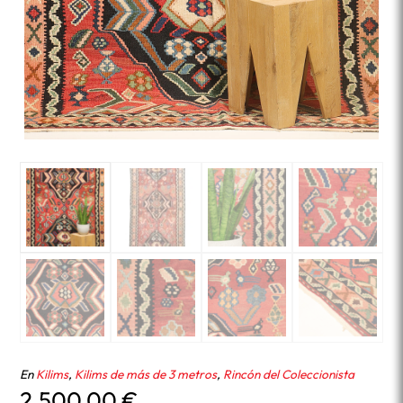
En
Kilims
,
Kilims de más de 3 metros
,
Rincón del Coleccionista
2.500,00
€