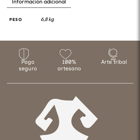
Información adicional
6,8 kg
PESO
Pago
100%
Arte tribal
seguro
artesano