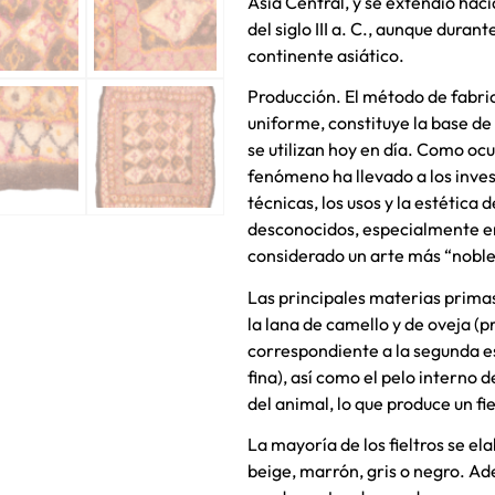
Asia Central, y se extendió hac
del siglo III a. C., aunque dur
continente asiático.
Producción. El método de fabrica
uniforme, constituye la base de
se utilizan hoy en día. Como oc
fenómeno ha llevado a los invest
técnicas, los usos y la estética 
desconocidos, especialmente en
considerado un arte más “noble
Las principales materias primas 
la lana de camello y de oveja (
correspondiente a la segunda es
fina), así como el pelo interno 
del animal, lo que produce un fi
La mayoría de los fieltros se el
beige, marrón, gris o negro. Ade