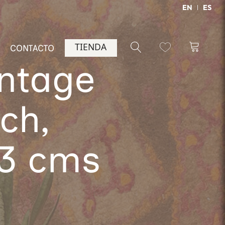
EN
ES
TIENDA
CONTACTO
intage
ch,
93 cms