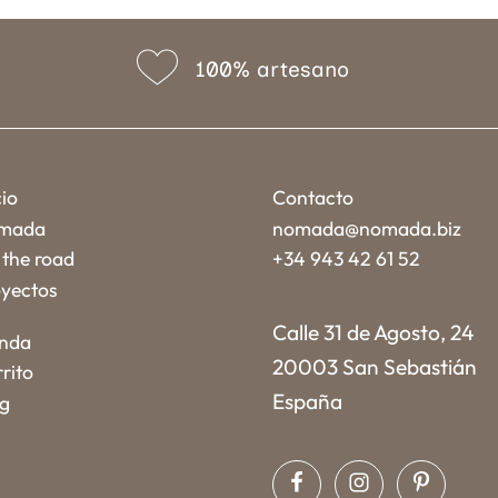
100% artesano
cio
Contacto
mada
nomada@nomada.biz
the road
+34 943 42 61 52
yectos
Calle 31 de Agosto, 24
enda
20003 San Sebastián
rito
España
og