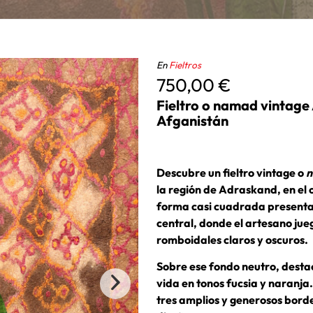
En
Fieltros
750,00
€
Fieltro o namad vintage
Afganistán
Descubre un fieltro vintage o
la región de Adraskand, en el 
forma casi cuadrada presenta
central, donde el artesano jue
romboidales claros y oscuros.
Sobre ese fondo neutro, destac
vida en tonos fucsia y naranj
tres amplios y generosos borde