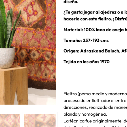
diseño.
¿Te gusta jugar al ajedrez o a
hacerlo con este fieltro. ¡Disfr
Material: 100% lana de oveja 
Tamaño: 237×193 cms
Origen: Adraskand Baluch, Af
Tejido en los años 1970
Fieltro (persa medio y modern
proceso de enfieltrado: el entr
direcciones, realizado de man
blanda y homogénea.
La técnica fue originalmente 