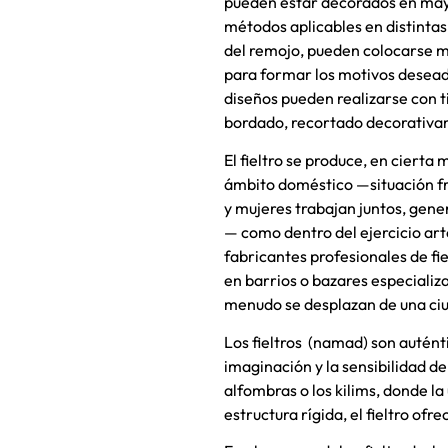
pueden estar decorados en may
métodos aplicables en distintas
del remojo, pueden colocarse 
para formar los motivos deseados
diseños pueden realizarse con ti
bordado, recortado decorativa
El fieltro se produce, en cierta 
ámbito doméstico —situación f
y mujeres trabajan juntos, gene
— como dentro del ejercicio ar
fabricantes profesionales de f
en barrios o bazares especializa
menudo se desplazan de una ciu
Los fieltros (namad) son auténti
imaginación y la sensibilidad de
alfombras o los kilims, donde l
estructura rígida, el fieltro of