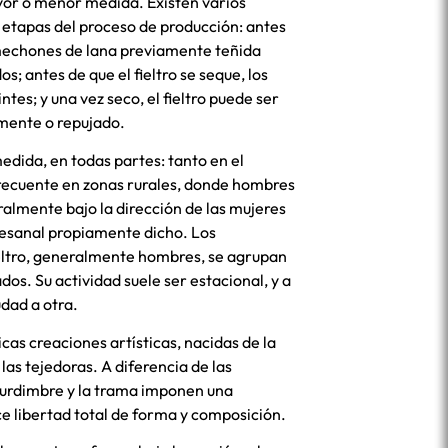
or o menor medida. Existen varios
 etapas del proceso de producción: antes
mechones de lana previamente teñida
; antes de que el fieltro se seque, los
ntes; y una vez seco, el fieltro puede ser
mente o repujado.
medida, en todas partes: tanto en el
recuente en zonas rurales, donde hombres
ralmente bajo la dirección de las mujeres
tesanal propiamente dicho. Los
ieltro, generalmente hombres, se agrupan
dos. Su actividad suele ser estacional, y a
dad a otra.
cas creaciones artísticas, nacidas de la
 las tejedoras. A diferencia de las
a urdimbre y la trama imponen una
rece libertad total de forma y composición.