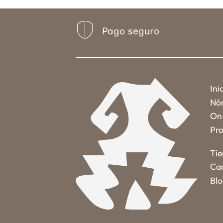
Pago seguro
Ini
Nó
On 
Pro
Ti
Car
Bl