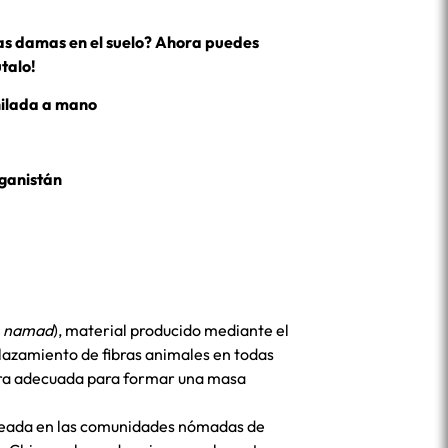
 las damas en el suelo? Ahora puedes
útalo!
hilada a mano
ganistán
o
namad
), material producido mediante el
elazamiento de fibras animales en todas
era adecuada para formar una masa
ideada en las comunidades nómadas de