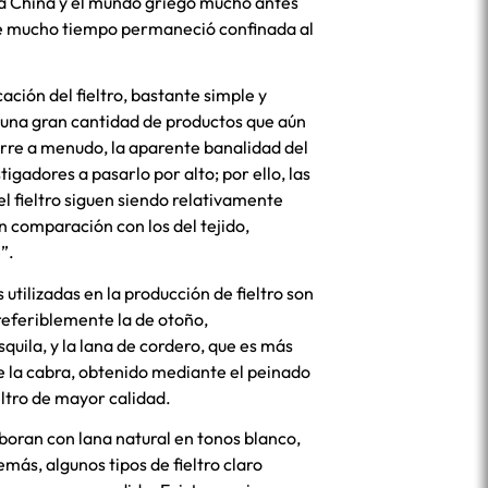
ia China y el mundo griego mucho antes
ante mucho tiempo permaneció confinada al
ción del fieltro, bastante simple y
 una gran cantidad de productos que aún
urre a menudo, la aparente banalidad del
igadores a pasarlo por alto; por ello, las
del fieltro siguen siendo relativamente
 comparación con los del tejido,
”.
utilizadas en la producción de fieltro son
preferiblemente la de otoño,
quila, y la lana de cordero, que es más
de la cabra, obtenido mediante el peinado
eltro de mayor calidad.
aboran con lana natural en tonos blanco,
más, algunos tipos de fieltro claro