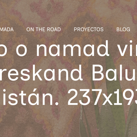
MADA
ON THE ROAD
PROYECTOS
BLOG
ro o namad v
reskand Balu
istán. 237x1