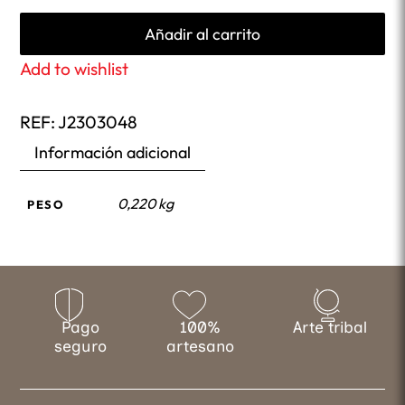
Añadir al carrito
Add to wishlist
REF:
J2303048
Información adicional
0,220 kg
PESO
Pago
100%
Arte tribal
seguro
artesano