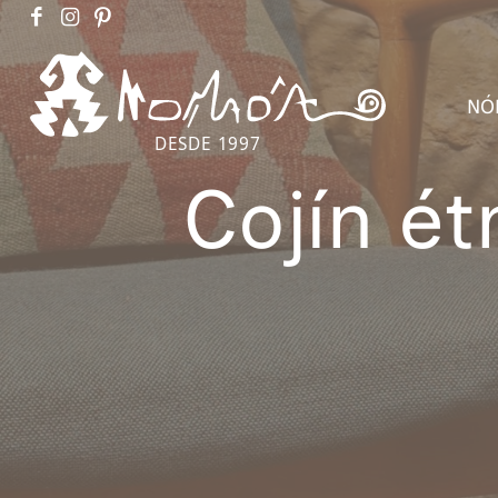
NÓ
DESDE 1997
Cojín ét