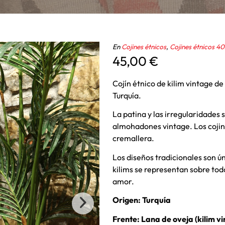
En
Cojines étnicos
,
Cojines étnicos 
45,00
€
Cojín étnico de kilim vintage d
Turquía.
La patina y las irregularidades 
almohadones vintage. Los cojin
cremallera.
Los diseños tradicionales son úni
kilims se representan sobre todo
amor.
Origen: Turquía
Frente: Lana de oveja (kilim v