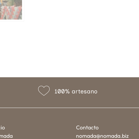
100% artesano
cio
Contacto
mada
nomada@nomada.biz