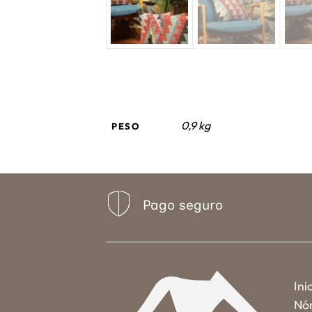
0,9 kg
PESO
Pago seguro
Ini
Nó