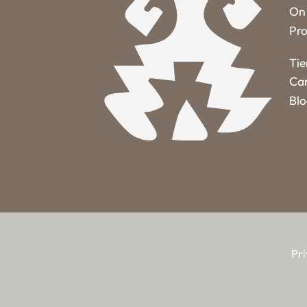
On 
Pro
Ti
Car
Bl
Pri