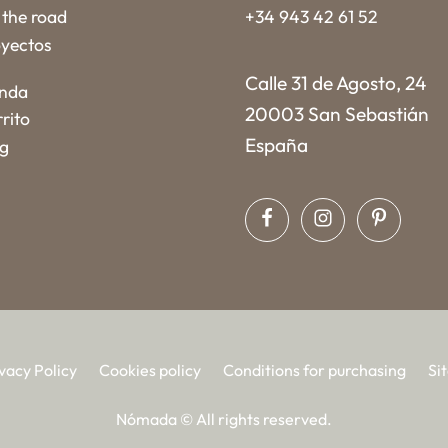
the road
+34 943 42 61 52
yectos
Calle 31 de Agosto, 24
enda
20003 San Sebastián
rito
España
og
vacy Policy
Cookies policy
Conditions for purchasing
Si
Nómada © All rights reserved.