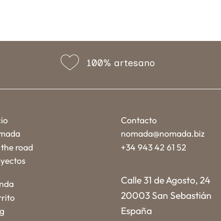
100% artesano
cio
Contacto
mada
nomada@nomada.biz
the road
+34 943 42 61 52
yectos
Calle 31 de Agosto, 24
enda
20003 San Sebastián
rito
España
og