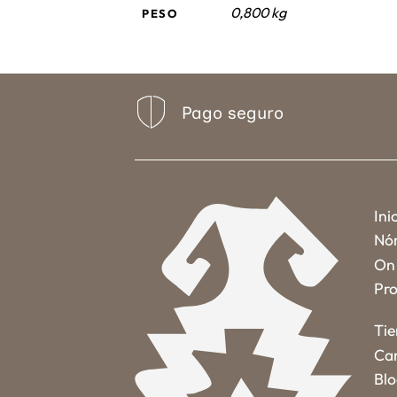
0,800 kg
PESO
Pago seguro
Ini
Nó
On 
Pro
Ti
Car
Bl