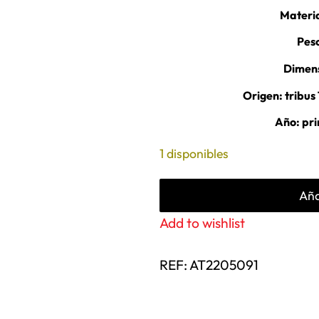
Materia
Pes
Dimens
Origen: tribu
Año: pri
1 disponibles
Aña
Add to wishlist
REF:
AT2205091