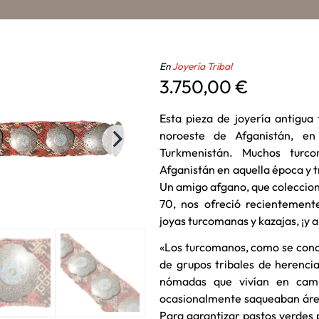
En
Joyería Tribal
3.750,00
€
Esta pieza de joyería antigua
noroeste de Afganistán, en
Turkmenistán. Muchos turco
Afganistán en aquella época y t
Un amigo afgano, que coleccionó
70, nos ofreció recientement
joyas turcomanas y kazajas, ¡y 
«Los turcomanos, como se con
de grupos tribales de herencia 
nómadas que vivían en camp
ocasionalmente saqueaban área
Para garantizar pastos verdes p