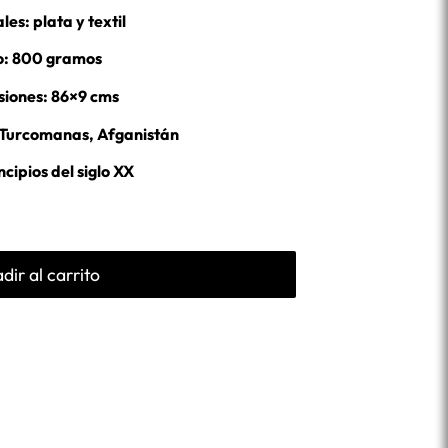
les: plata y textil
o: 800 gramos
iones: 86×9 cms
s Turcomanas, Afganistán
ncipios del siglo XX
dir al carrito