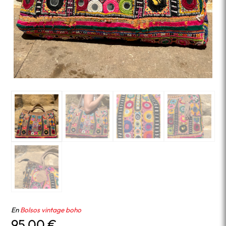
En
Bolsos vintage boho
95,00
€