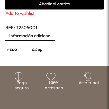
Añadir al carrito
Add to wishlist
REF:
T2305001
Información adicional
0,6 kg
PESO
Pago
100%
Arte tribal
seguro
artesano