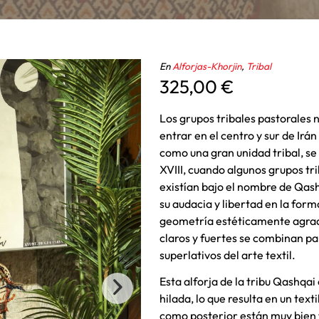
En
Alforjas-Khorjin
,
Tribal
325,00
€
Los grupos tribales pastorales
entrar en el centro y sur de Irán
como una gran unidad tribal, se
XVIII, cuando algunos grupos tri
existían bajo el nombre de Qash
su audacia y libertad en la form
geometría estéticamente agradab
claros y fuertes se combinan p
superlativos del arte textil.
Esta alforja de la tribu Qashqa
hilada, lo que resulta en un text
como posterior están muy bien t