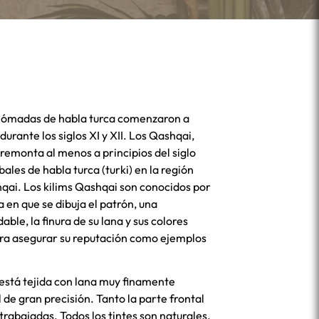
 nómadas de habla turca comenzaron a
 durante los siglos XI y XII. Los Qashqai,
 remonta al menos a principios del siglo
bales de habla turca (turki) en la región
qai. Los kilims Qashqai son conocidos por
a en que se dibuja el patrón, una
le, la finura de su lana y sus colores
ara asegurar su reputación como ejemplos
i está tejida con lana muy finamente
il de gran precisión. Tanto la parte frontal
rabajadas. Todos los tintes son naturales.