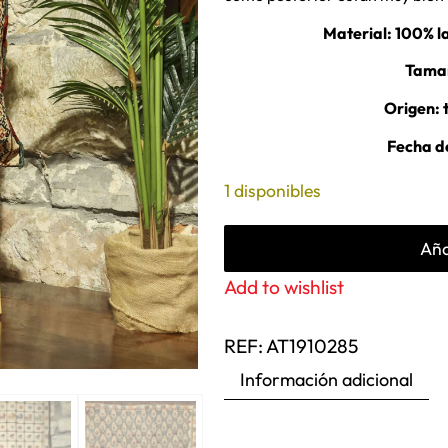
Material: 100% l
Tama
Origen: 
Fecha de
1 disponibles
Aña
Add to wishlist
REF:
AT1910285
Información adicional