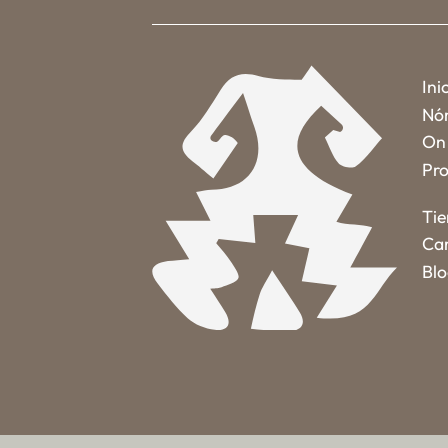
Ini
Nó
On 
Pro
Ti
Car
Bl