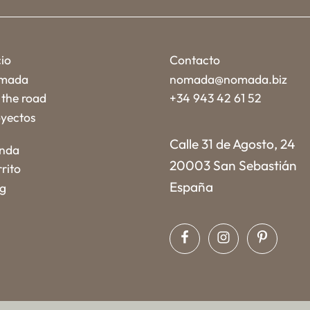
cio
Contacto
mada
nomada@nomada.biz
the road
+34 943 42 61 52
yectos
Calle 31 de Agosto, 24
enda
20003 San Sebastián
rito
España
og