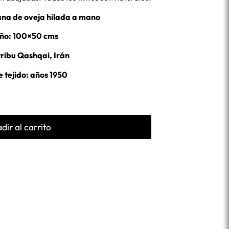
ana de oveja hilada a mano
ño: 100×50 cms
tribu Qashqai, Irán
 tejido: años 1950
dir al carrito