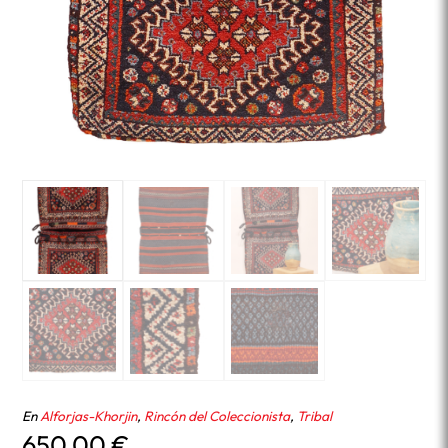
En
Alforjas-Khorjin
,
Rincón del Coleccionista
,
Tribal
650,00
€