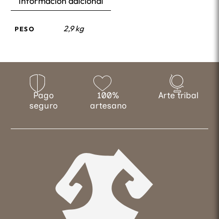
Información adicional
2,9 kg
PESO
Pago
100%
Arte tribal
seguro
artesano