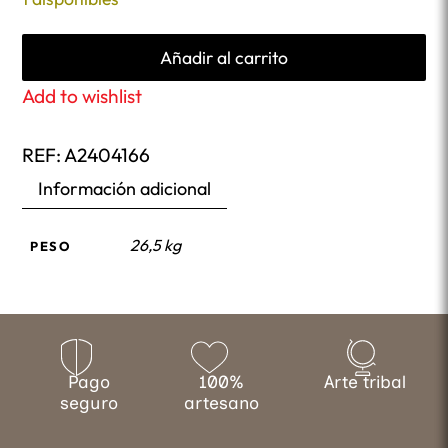
Añadir al carrito
Add to wishlist
REF:
A2404166
Información adicional
26,5 kg
PESO
Pago
100%
Arte tribal
seguro
artesano