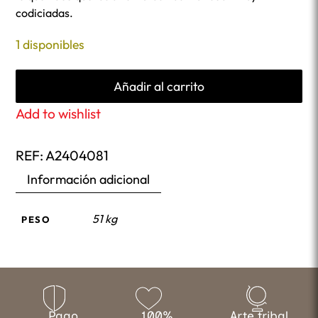
codiciadas.
1 disponibles
Añadir al carrito
Add to wishlist
REF:
A2404081
Información adicional
51 kg
PESO
Pago
100%
Arte tribal