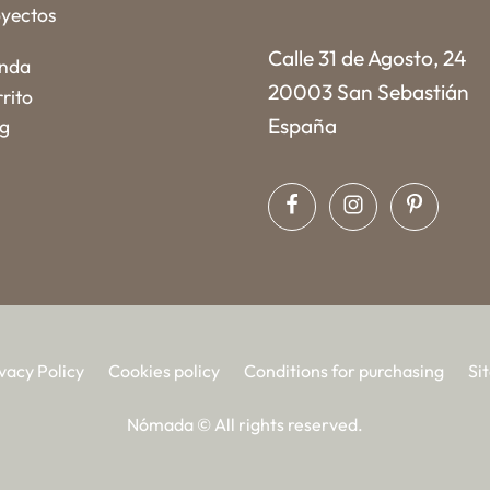
yectos
Calle 31 de Agosto, 24
enda
20003 San Sebastián
rito
España
og
vacy Policy
Cookies policy
Conditions for purchasing
Si
Nómada © All rights reserved.