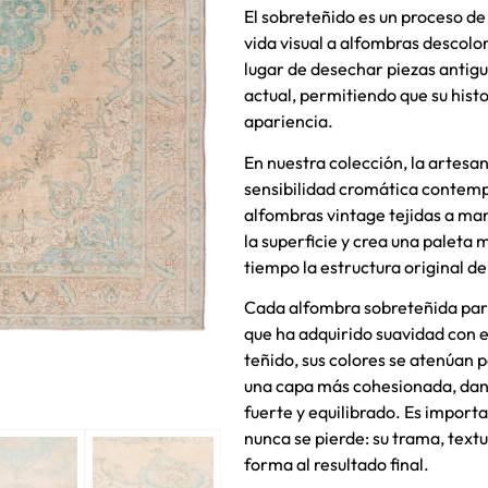
El sobreteñido es un proceso d
vida visual a alfombras descolo
lugar de desechar piezas antigu
actual, permitiendo que su hist
apariencia.
En nuestra colección, la artesa
sensibilidad cromática contem
alfombras vintage tejidas a man
la superficie y crea una paleta
tiempo la estructura original del
Cada alfombra sobreteñida part
que ha adquirido suavidad con e
teñido, sus colores se atenúan 
una capa más cohesionada, dan
fuerte y equilibrado. Es import
nunca se pierde: su trama, text
forma al resultado final.