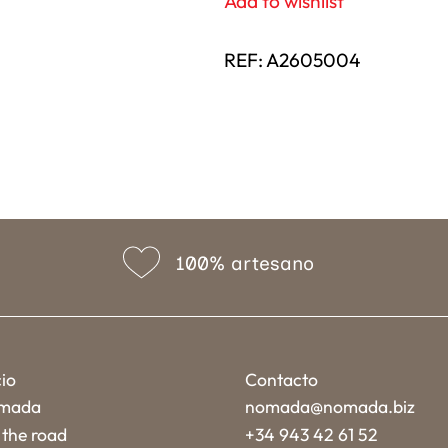
Add to wishlist
REF:
A2605004
100% artesano
cio
Contacto
mada
nomada@nomada.biz
the road
+34 943 42 61 52