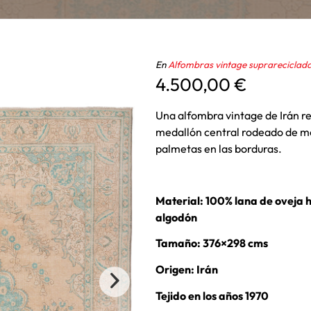
En
Alfombras vintage suprareciclad
4.500,00
€
Una alfombra vintage de Irán re
medallón central rodeado de mot
palmetas en las borduras.
Material: 100% lana de oveja 
algodón
Tamaño: 376×298 cms
Origen: Irán
Tejido en los años 1970