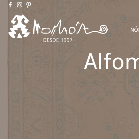
NÓ
DESDE 1997
Alfom