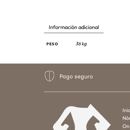
Información adicional
36 kg
PESO
Pago seguro
Ini
Nó
On 