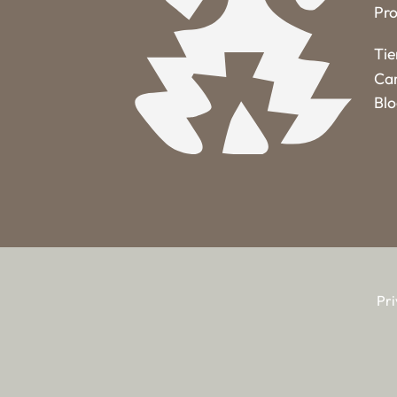
Pro
Ti
Car
Bl
Pri