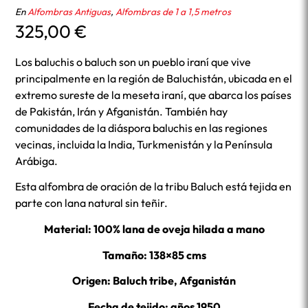
En
Alfombras Antiguas
,
Alfombras de 1 a 1,5 metros
325,00
€
Los baluchis o baluch son un pueblo iraní que vive
principalmente en la región de Baluchistán, ubicada en el
extremo sureste de la meseta iraní, que abarca los países
de Pakistán, Irán y Afganistán. También hay
comunidades de la diáspora baluchis en las regiones
vecinas, incluida la India, Turkmenistán y la Península
Arábiga.
Esta alfombra de oración de la tribu Baluch está tejida en
parte con lana natural sin teñir.
Material: 100% lana de oveja hilada a mano
Tamaño: 138×85 cms
Origen: Baluch tribe, Afganistán
Fecha de tejido: años 1950