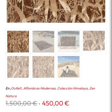
En
¡Outlet!
,
Alfombras Modernas
,
Colección Himalaya
,
Zen
Natura
El
El
1.500,00
€
450,00
€
precio
precio