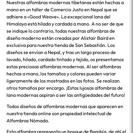
original
actual
Nuestras alfombras modernas tibetanas están hechas a
era:
es:
mano en un taller de Comercio Justo en Nepal que se
1.500,00 €.
450,00 €.
adhiere a «Good Weave». La excepcional lana del
Himalaya está hilada y cardada a mano. A no ser de que
se indique lo contrario, todas nuestras alfombras de
diseño moderno están creadas por Alistair Baird en
exclusiva para nuestra tienda de San Sebastián. Los
diseños se envían a Nepal, y tras un largo proceso de
lavado, hilado, cardado tintado y tejido, os presentamos
estas preciosas alfombras modernas. Al ser alfombras
hechas a mano, los tamaños y colores pueden variar
ligeramente de los mostrados en las fotos. Se realizan
otros tamaños por encargo. ¡Estas lujosas alfombras de
lana modernas aspiran a ser las antigüedades del futuro!
Todos diseños de alfombras modernas que aparecen en
nuestra tienda online son propiedad intelectual de
Alfombras Nómada.
Esta alfombra representa un bosque de Bambús, de ahí el