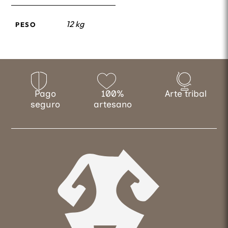
12 kg
PESO
Pago
100%
Arte tribal
seguro
artesano