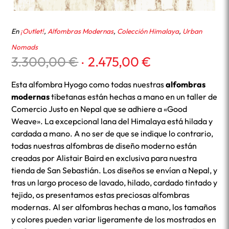
En
¡Outlet!
,
Alfombras Modernas
,
Colección Himalaya
,
Urban
Nomads
El
El
3.300,00
€
2.475,00
€
precio
precio
original
actual
Esta alfombra Hyogo como todas nuestras
alfombras
era:
es:
modernas
tibetanas están hechas a mano en un taller de
3.300,00 €.
2.475,00 €.
Comercio Justo en Nepal que se adhiere a «Good
Weave». La excepcional lana del Himalaya está hilada y
cardada a mano. A no ser de que se indique lo contrario,
todas nuestras alfombras de diseño moderno están
creadas por Alistair Baird en exclusiva para nuestra
tienda de San Sebastián. Los diseños se envían a Nepal, y
tras un largo proceso de lavado, hilado, cardado tintado y
tejido, os presentamos estas preciosas alfombras
modernas. Al ser alfombras hechas a mano, los tamaños
y colores pueden variar ligeramente de los mostrados en