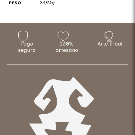
23,9 kg
PESO
Pago
100%
Arte tribal
seguro
artesano