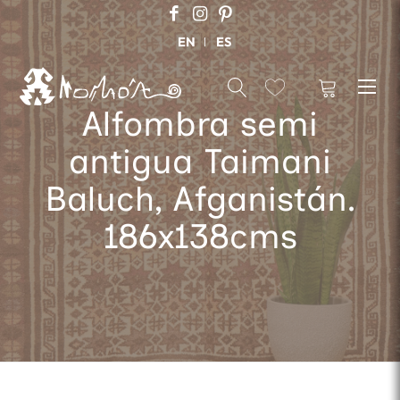
EN
ES
Alfombra semi
antigua Taimani
Baluch, Afganistán.
186x138cms