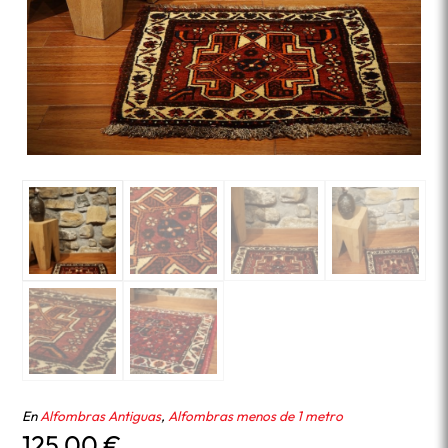
En
Alfombras Antiguas
,
Alfombras menos de 1 metro
125,00
€