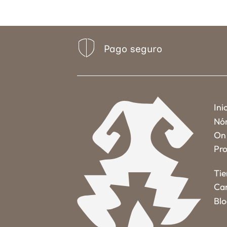
Pago seguro
Ini
Nó
On 
Pro
Ti
Car
Bl