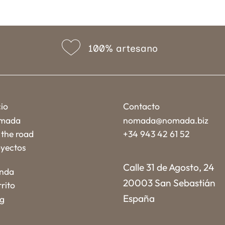
100% artesano
cio
Contacto
mada
nomada@nomada.biz
the road
+34 943 42 61 52
yectos
Calle 31 de Agosto, 24
enda
20003 San Sebastián
rito
España
og