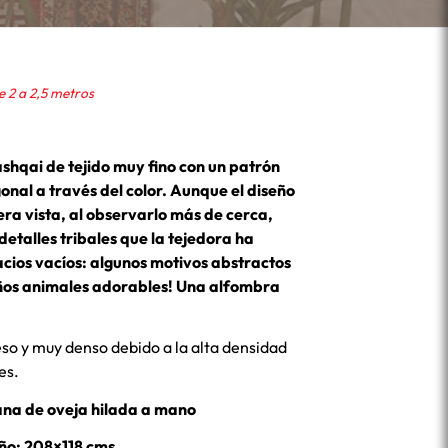
 2 a 2,5 metros
hqai de tejido muy fino con un patrón
onal a través del color. Aunque el diseño
era vista, al observarlo más de cerca,
talles tribales que la tejedora ha
pacios vacíos: algunos motivos abstractos
ños animales adorables! Una alfombra
eso y muy denso debido a la alta densidad
es.
ana de oveja hilada a mano
o: 208×118 cms