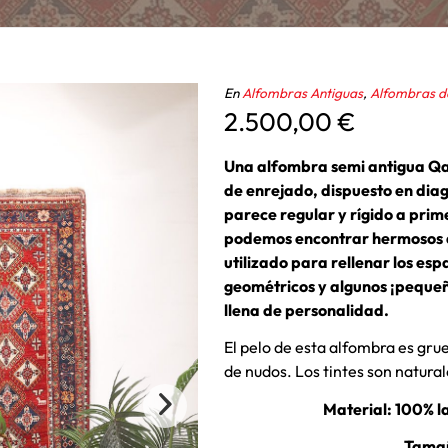
En
Alfombras Antiguas
,
Alfombras de
2.500,00
€
Una alfombra semi antigua Qas
de enrejado, dispuesto en diag
parece regular y rígido a prim
podemos encontrar hermosos de
utilizado para rellenar los es
geométricos y algunos ¡peque
llena de personalidad.
El pelo de esta alfombra es gru
de nudos. Los tintes son natural
Material: 100% l
Tamañ