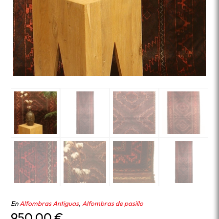
En
Alfombras Antiguas
,
Alfombras de pasillo
950,00
€