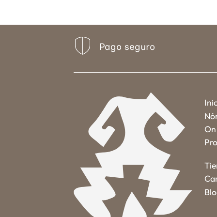
Pago seguro
Ini
Nó
On 
Pro
Ti
Car
Bl