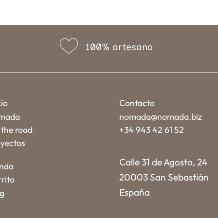
100% artesano
cio
Contacto
mada
nomada@nomada.biz
the road
+34 943 42 61 52
yectos
Calle 31 de Agosto, 24
enda
20003 San Sebastián
rito
España
og