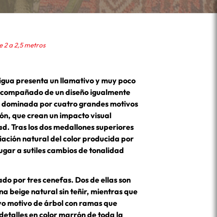
 2 a 2,5 metros
igua presenta un llamativo y muy poco
acompañado de un diseño igualmente
tá dominada por cuatro grandes motivos
n, que crean un impacto visual
d. Tras los dos medallones superiores
ación natural del color producida por
lugar a sutiles cambios de tonalidad
do por tres cenefas. Dos de ellas son
ana beige natural sin teñir, mientras que
ivo motivo de árbol con ramas que
 detalles en color marrón de toda la