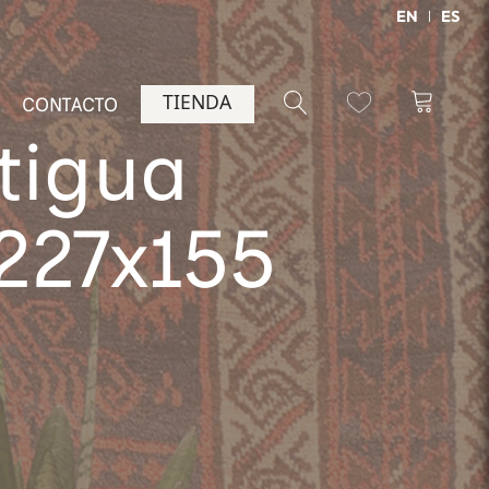
EN
ES
TIENDA
CONTACTO
tigua
 227x155