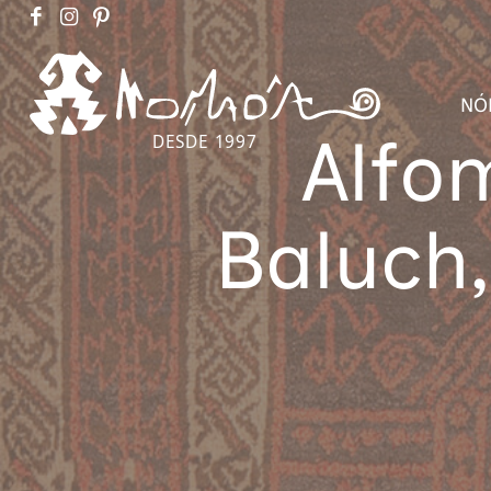
NÓ
Alfo
DESDE 1997
Baluch,