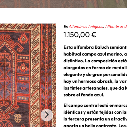
En
Alfombras Antiguas
,
Alfombras de
1.150,00
€
Esta alfombra Baluch semiant
habitual campo azul marino, 
distintivo. La composición es
alargados en forma de medalló
elegante y de gran personalida
hay un hermoso abrash, la vari
los tintes artesanales, que da 
sobre el fondo azul.
El campo central está enmarca
idénticas y están tejidas con l
la tercera presenta un atract
aporta un bello contraste. Los