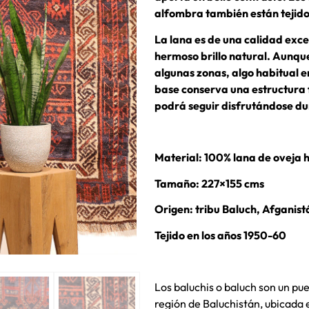
alfombra también están tejidos
La lana es de una calidad excep
hermoso brillo natural. Aunqu
algunas zonas, algo habitual 
base conserva una estructura f
podrá seguir disfrutándose d
Material: 100% lana de oveja 
Tamaño: 227×155 cms
Origen: tribu Baluch, Afganist
Tejido en los años 1950-60
Los baluchis o baluch son un pue
región de Baluchistán, ubicada 